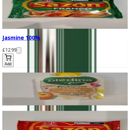
£2.30
Add
Jasmine 100%
£12.99
Add
Bledina Banana e Maçã
£0.99
Add
Sazon Carnes
Tempero prático e versátil, ideal para realçar o sabor das