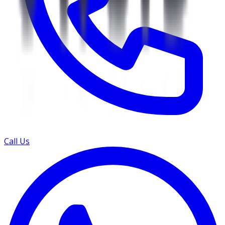
Call Us