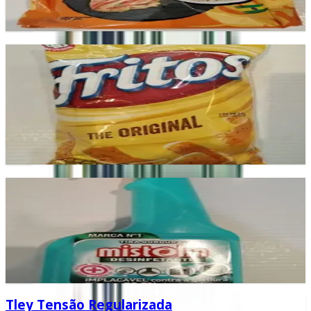
Add
Fritos
Snacks crocantes e saborosos para petiscar a qualquer
hora.
£2.99
Add
Mistolin Desinfetante
Desinfetante essencial para limpeza e higienização do lar.
£2.99
Add
Tley Tensão Regularizada