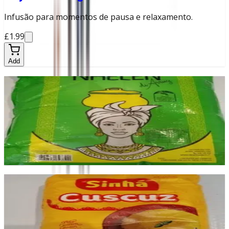
Infusão para momentos de pausa e relaxamento.
£1.99
Add
Nhelen
Produto prático para base de receitas ou
acompanhamento.
£9.99
Add
Cuscuz
Cuscuz de textura leve, ideal para acompanhar guisados.
£1.99