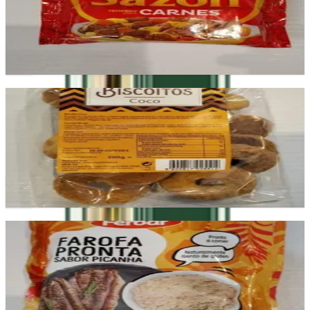
carnes.
£2.30
Add
Biscoito de coco
Bolacha crocante com sabor tropical de coco, ideal para
lanches.
£2.10
Add
Farofa Pronta Picanha
Farofa temperada com sabor a picanha, ideal para
churrascos.
£2.50