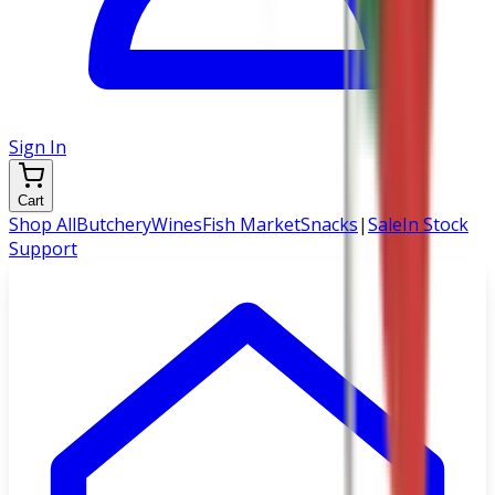
Sign In
Cart
Shop All
Butchery
Wines
Fish Market
Snacks
|
Sale
In Stock
Support