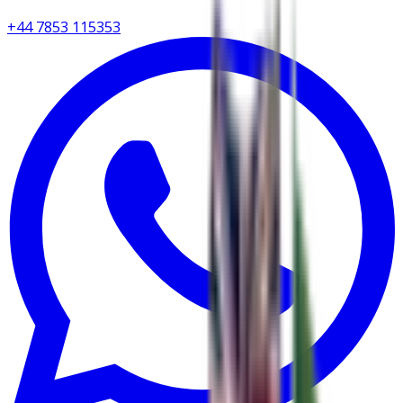
+44 7853 115353