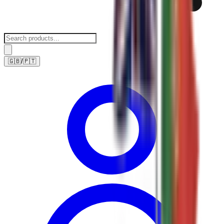
🇬🇧
/
🇵🇹