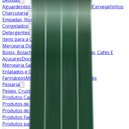
Bebidas
Aguardentes e Licores
Bebidas Sem Álcool
Cerveja
Vinhos
Charcutaria
Empadas, Rissóis e Pataniscas
Frango
Congelados
Detergentes
Itens para a Casa
Mercearia Doce
Bolos, Bolachas e Sobremesas
Cereais
Chás, Cafés E
Açucares
Doces
Leite
Pães e Bolos
Mercearia Salgada
Enlatados e Grãos Secos
Massas e
Farináceos
Molhos
Óleos e Temperos
Snacks
Peixaria
Peixes, Crustáceos e Moluscos
Produtos Capilares
Produtos de Higiene Corporal
Produtos de Limpeza
Produtos Farmacêuticos
Produtos para Bebé