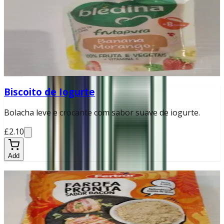
Papa de banana e morango para bebés a partir dos 4
meses.
£0.99
Add
Biscoito de Iogurte
Bolacha leve e crocante com sabor suave de iogurte.
£2.10
Add
Farofa Pronta Bacon
Farofa temperada com sabor defumado de bacon.
£2.50