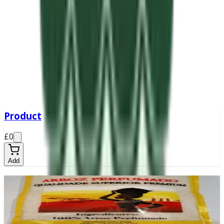
Product
£0
Add
Sabura
£11.50