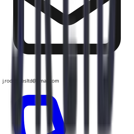
j.rodriguesltd@gmail.com