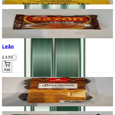
Add
Sazon Feijão
£2.30
Add
Leão
£4.99
Add
Biscoito de cacau
£2.10
Add
Sazon Frango