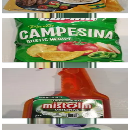
Add
Campesina
Produto versátil para sopas, caldos e pratos cozinhados.
£2.99
Add
Mistolin Original
Limpa multiusos eficaz na remoção de gordura e
sujidade.
£2.99
Add
Bledina Banana e Morango