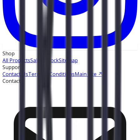
Shop
All Products
Sale
In Stock
Sitemap
Support
Contact Us
Terms & Conditions
Main Site
↗
Contact