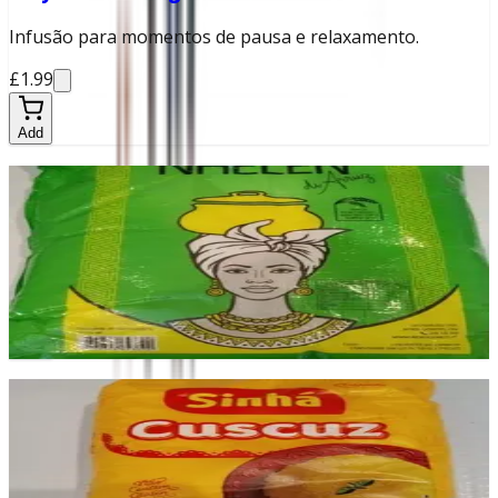
Infusão para momentos de pausa e relaxamento.
£1.99
Add
Nhelen
Produto prático para base de receitas ou
acompanhamento.
£9.99
Add
Cuscuz
Cuscuz de textura leve, ideal para acompanhar guisados.
£1.99