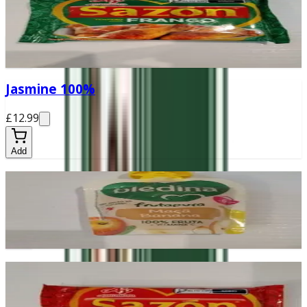
£2.30
Add
Jasmine 100%
£12.99
Add
Bledina Banana e Maçã
£0.99
Add
Sazon Carnes
Tempero prático e versátil, ideal para realçar o sabor das