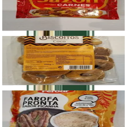
carnes.
£2.30
Add
Biscoito de coco
Bolacha crocante com sabor tropical de coco, ideal para
lanches.
£2.10
Add
Farofa Pronta Picanha
Farofa temperada com sabor a picanha, ideal para
churrascos.
£2.50