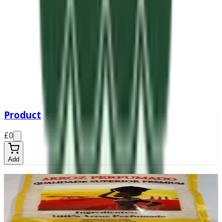
Product
£0
Add
Sabura
£11.50