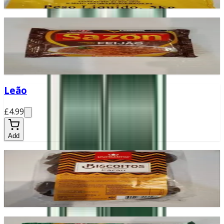
Add
Sazon Feijão
£2.30
Add
Leão
£4.99
Add
Biscoito de cacau
£2.10
Add
Sazon Frango