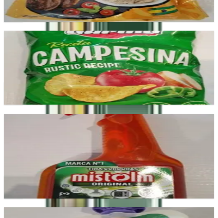
Add
Campesina
Produto versátil para sopas, caldos e pratos cozinhados.
£2.99
Add
Mistolin Original
Limpa multiusos eficaz na remoção de gordura e
sujidade.
£2.99
Add
Bledina Banana e Morango