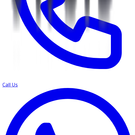
Call Us