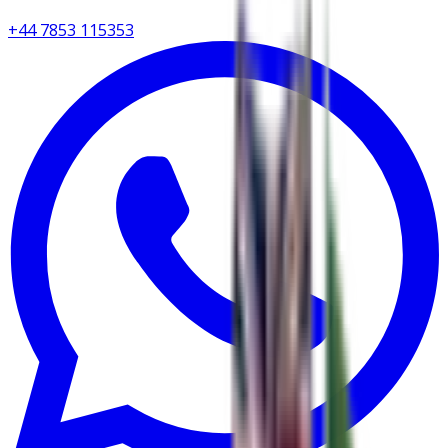
+44 7853 115353