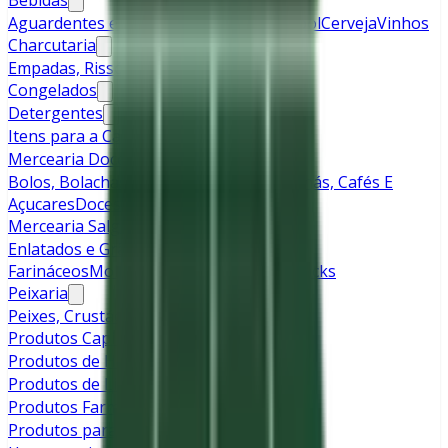
Bebidas
Aguardentes e Licores
Bebidas Sem Álcool
Cerveja
Vinhos
Charcutaria
Empadas, Rissóis e Pataniscas
Frango
Congelados
Detergentes
Itens para a Casa
Mercearia Doce
Bolos, Bolachas e Sobremesas
Cereais
Chás, Cafés E
Açucares
Doces
Leite
Pães e Bolos
Mercearia Salgada
Enlatados e Grãos Secos
Massas e
Farináceos
Molhos
Óleos e Temperos
Snacks
Peixaria
Peixes, Crustáceos e Moluscos
Produtos Capilares
Produtos de Higiene Corporal
Produtos de Limpeza
Produtos Farmacêuticos
Produtos para Bebé