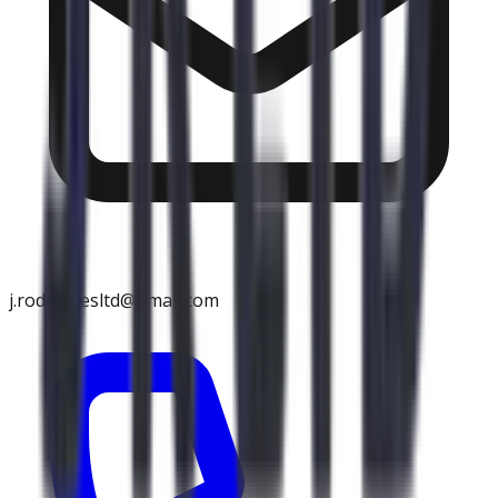
j.rodriguesltd@gmail.com