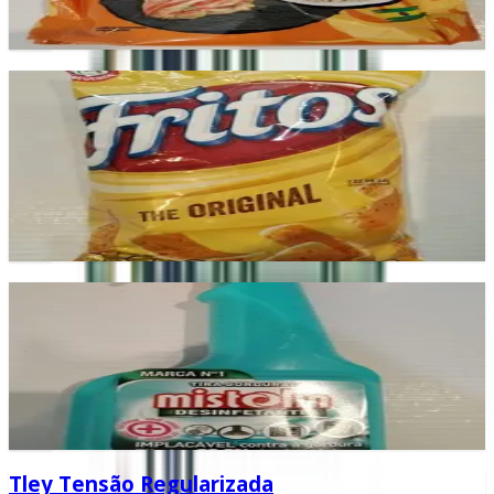
Add
Fritos
Snacks crocantes e saborosos para petiscar a qualquer
hora.
£2.99
Add
Mistolin Desinfetante
Desinfetante essencial para limpeza e higienização do lar.
£2.99
Add
Tley Tensão Regularizada