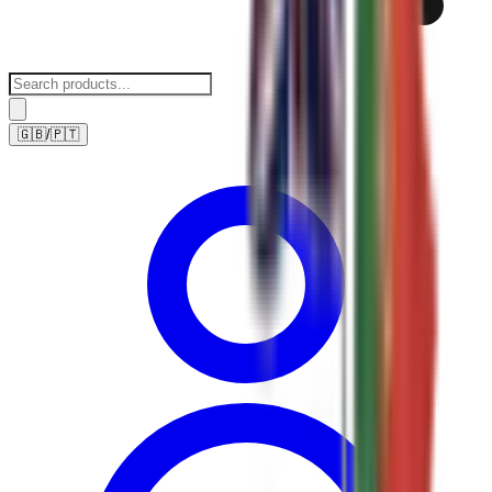
🇬🇧
/
🇵🇹