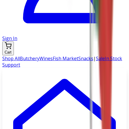
Sign In
Cart
Shop All
Butchery
Wines
Fish Market
Snacks
|
Sale
In Stock
Support