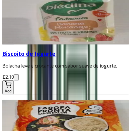
Papa de banana e morango para bebés a partir dos 4
meses.
£0.99
Add
Biscoito de Iogurte
Bolacha leve e crocante com sabor suave de iogurte.
£2.10
Add
Farofa Pronta Bacon
Farofa temperada com sabor defumado de bacon.
£2.50