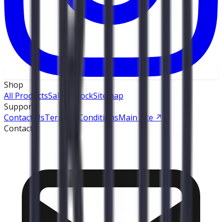
Shop
All Products
Sale
In Stock
Sitemap
Support
Contact Us
Terms & Conditions
Main Site
↗
Contact