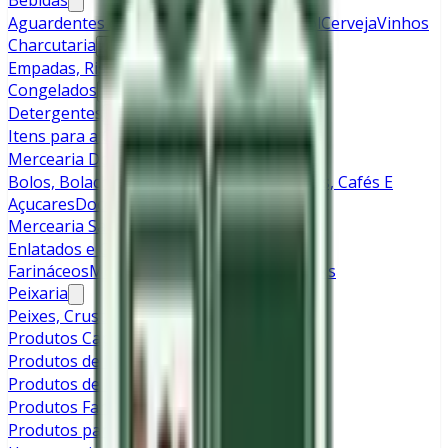
Bebidas
Aguardentes e Licores
Bebidas Sem Álcool
Cerveja
Vinhos
Charcutaria
Empadas, Rissóis e Pataniscas
Frango
Congelados
Detergentes
Itens para a Casa
Mercearia Doce
Bolos, Bolachas e Sobremesas
Cereais
Chás, Cafés E
Açucares
Doces
Leite
Pães e Bolos
Mercearia Salgada
Enlatados e Grãos Secos
Massas e
Farináceos
Molhos
Óleos e Temperos
Snacks
Peixaria
Peixes, Crustáceos e Moluscos
Produtos Capilares
Produtos de Higiene Corporal
Produtos de Limpeza
Produtos Farmacêuticos
Produtos para Bebé