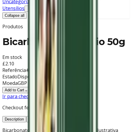
Uncategorized
Utensílios
Collapse all
Produtos
Bicarbonato de Sódio 50g
Em stock
£2.10
Referência
#930
Estado
Disponível
Moeda
GBP
Add to Cart
→
Ir para checkout
→
Checkout feito no site principal.
Description
Nutritional Info
Reviews
Legal Info
Bicarbonato de sódio 50g – marca apenas ilustrativa